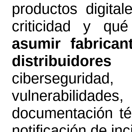
productos digita
criticidad y qu
asumir fabrican
distribuidores
e
ciberseguri
vulnerabili
documentación t
notificación de inc